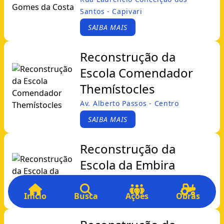
Santos - Capivari
SAIBA MAIS
Reconstrução da
Escola Comendador
Themístocles
Av. Alberto Passos - Centro
SAIBA MAIS
Reconstrução da
Escola da Embira
Embira - Embira
Início
Busca
Ações
Obras
SAIBA MAIS