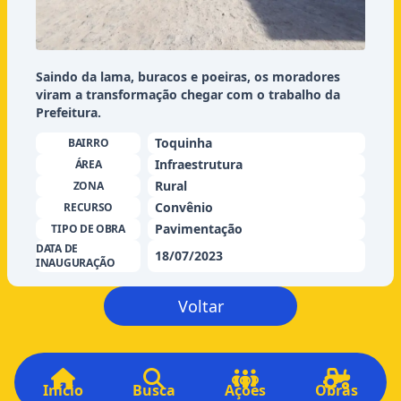
Saindo da lama, buracos e poeiras, os moradores
viram a transformação chegar com o trabalho da
Prefeitura.
Toquinha
BAIRRO
Infraestrutura
ÁREA
Rural
ZONA
Convênio
RECURSO
Pavimentação
TIPO DE OBRA
DATA DE
18/07/2023
INAUGURAÇÃO
Voltar
Início
Busca
Ações
Obras