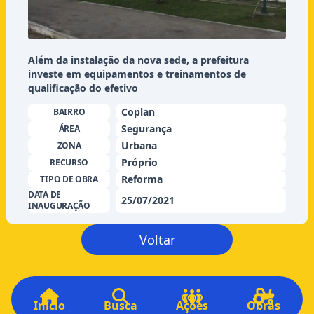
Além da instalação da nova sede, a prefeitura
investe em equipamentos e treinamentos de
qualificação do efetivo
Coplan
BAIRRO
Segurança
ÁREA
Urbana
ZONA
Próprio
RECURSO
Reforma
TIPO DE OBRA
DATA DE
25/07/2021
INAUGURAÇÃO
Voltar
Início
Busca
Ações
Obras