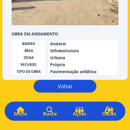
OBRA EM ANDAMENTO
Andarai
BAIRRO
Infraestrutura
ÁREA
Urbana
ZONA
Próprio
RECURSO
Pavimentação asfáltica
TIPO DE OBRA
Voltar
Início
Busca
Ações
Obras