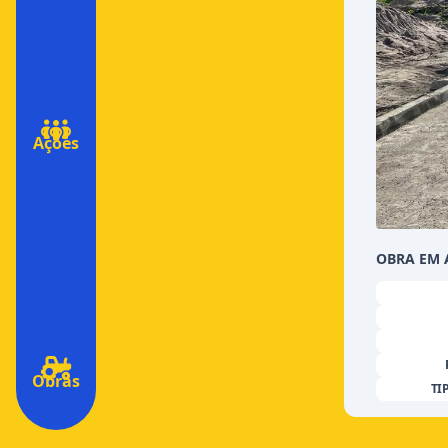
Ações
OBRA EM
Obras
TI