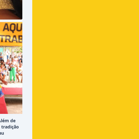
Além de
 tradição
au