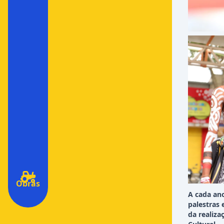
Obras
A cada an
palestras 
da realiza