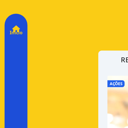
Início
R
AÇÕES